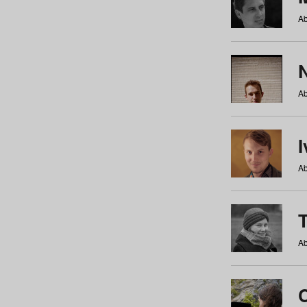
Ab
N
Ab
Ab
Ab