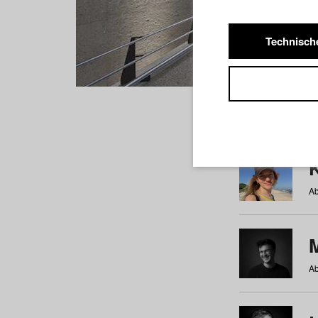
Technisch
Studiere
a
b
c
d
e
f
Ab
Ab