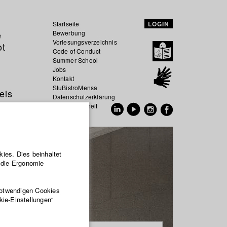
Startseite
LOGIN
e
Bewerbung
Vorlesungsverzeichnis
ot
Code of Conduct
Summer School
Jobs
Kontakt
StuBistroMensa
eis
Datenschutzerklärung
Datensicherheit
EN
DE
ies. Dies beinhaltet
r die Ergonomie
notwendigen Cookies
kie-Einstellungen“