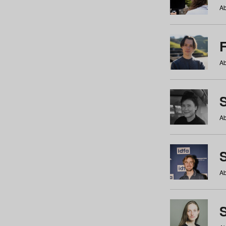
Ab
Ab
Ab
S
Ab