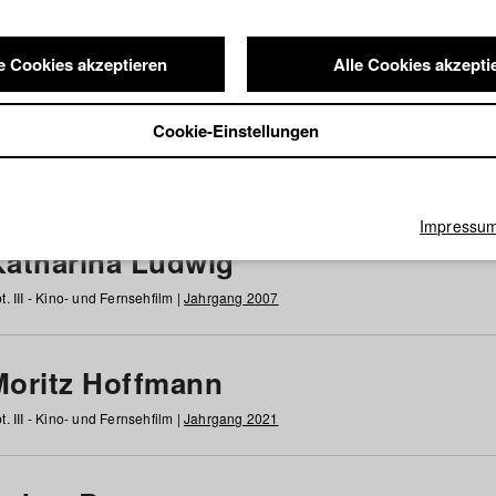
e Cookies akzeptieren
Alle Cookies akzepti
nde / Alumni
Cookie-Einstellungen
g
h
i
j
k
l
m
n
o
p
q
r
s
t
u
v
w
x
y
z
Alle
Impressu
Katharina Ludwig
t. III - Kino- und Fernsehfilm |
Jahrgang 2007
Moritz Hoffmann
t. III - Kino- und Fernsehfilm |
Jahrgang 2021