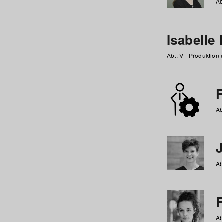
Ab
Isabelle
Abt. V - Produktion
F
Ab
Ab
Ab