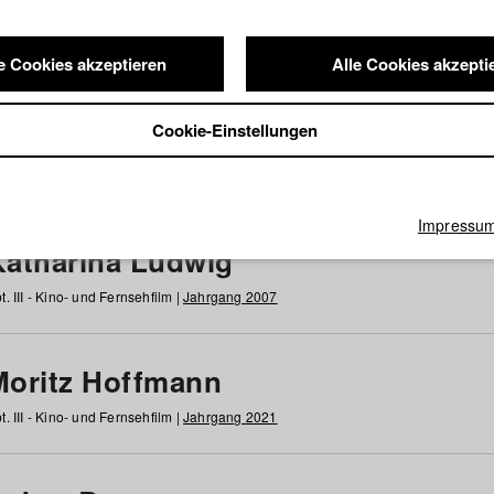
e Cookies akzeptieren
Alle Cookies akzepti
nde / Alumni
Cookie-Einstellungen
g
h
i
j
k
l
m
n
o
p
q
r
s
t
u
v
w
x
y
z
Alle
Impressu
Katharina Ludwig
t. III - Kino- und Fernsehfilm |
Jahrgang 2007
Moritz Hoffmann
t. III - Kino- und Fernsehfilm |
Jahrgang 2021