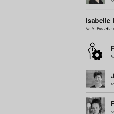
Ab
Isabelle
Abt. V - Produktion
F
Ab
Ab
Ab