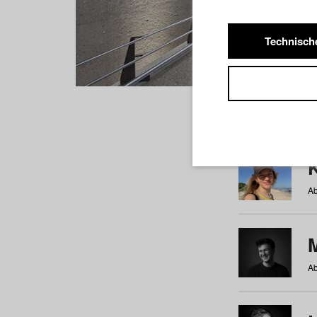
Technisch
Studiere
a
b
c
d
e
f
Ab
Ab