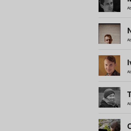
Ab
N
Ab
Ab
Ab