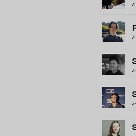
Ab
Ab
Ab
S
Ab