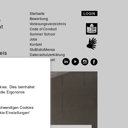
Startseite
LOGIN
e
Bewerbung
Vorlesungsverzeichnis
ot
Code of Conduct
Summer School
Jobs
Kontakt
StuBistroMensa
eis
Datenschutzerklärung
Datensicherheit
EN
DE
ies. Dies beinhaltet
r die Ergonomie
notwendigen Cookies
kie-Einstellungen“