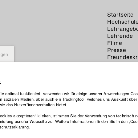
Startseite
Hochschul
Lehrangeb
Lehrende
Filme
Presse
ngen
Freundeskr
Service
s
e optimal funktioniert, verwenden wir für einige unserer Anwendungen Cook
ten sozialen Medien, aber auch ein Trackingtool, welches uns Auskunft übe
ie das Nutzer*innenverhalten bietet.
Cookies akzeptieren" klicken, stimmen Sie der Verwendung von technisch 
mierung usnerer Webseite zu. Weitere Informationen finden Sie in den „Coo
schutzerklärung.