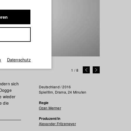
eren
m
Datenschutz
1
/
8
ndern sich
Deutschland / 2016
 Dogge
Spielfilm, Drama, 24 Minuten
e wieder
e die
Regie
Ozan Mermer
Produzent/in
Alexander Fritzemeyer