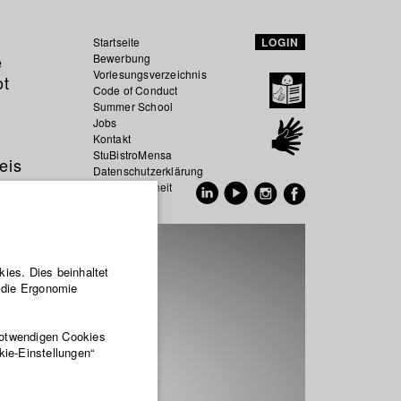
Startseite
LOGIN
e
Bewerbung
Vorlesungsverzeichnis
ot
Code of Conduct
Summer School
Jobs
Kontakt
StuBistroMensa
eis
Datenschutzerklärung
Datensicherheit
EN
DE
ies. Dies beinhaltet
r die Ergonomie
notwendigen Cookies
kie-Einstellungen“