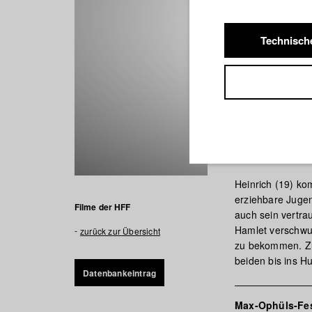
Technisch
Terrier
Heinrich (19) ko
erziehbare Jugen
Filme der HFF
auch sein vertra
Hamlet verschwun
zurück zur Übersicht
zu bekommen. Zus
beiden bis ins H
Datenbankeintrag
Max-Ophüls-Fes