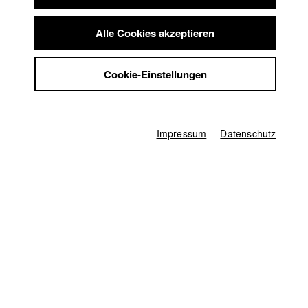
jüngeren Bruder, bei dem sie nicht weiß, ob sie ihn gewinnen
Summer School
wird.
Jobs
Alle Cookies akzeptieren
Kontakt
StuBistroMensa
Juvinale Salzburg
Cookie-Einstellungen
Datenschutzerklärung
Teilnahme in der Kategorie Kurzfilmwettbewerb
Datensicherheit
Impressum
Impressum
Datenschutz
Deutschland / 2019
Spielfilm, 15 Minuten
Regie
Âni Võ
Produzent/in
Melissa Byrne
Drehbuch
Marius Bacza
Kamera
Moritz Dehler