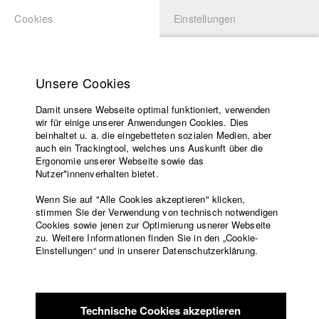
Cookies
Einstellungen
BEWERBUNG
LOGIN
Startseite
Hochschule
Unsere Cookies
Lehrangebot
Damit unsere Webseite optimal funktioniert, verwenden
Lehrende
wir für einige unserer Anwendungen Cookies. Dies
Filme
beinhaltet u. a. die eingebetteten sozialen Medien, aber
auch ein Trackingtool, welches uns Auskunft über die
Presse
Ergonomie unserer Webseite sowie das
Freundeskreis
Nutzer*innenverhalten bietet.
zurück zur Übersicht
Datenbankeintrag
Service
Wenn Sie auf "Alle Cookies akzeptieren" klicken,
stimmen Sie der Verwendung von technisch notwendigen
Rabenkinder
Cookies sowie jenen zur Optimierung usnerer Webseite
zu. Weitere Informationen finden Sie in den „Cookie-
Englisch
Startseite
Einstellungen“ und in unserer Datenschutzerklärung.
Elisa lebt mit ihrem Bruder Robin und deren Kater Jerry auf
Facebook
Bewerbung
sich alleine gestellt. Das plötzliche Verschwinden des Katers
Kontakt
Vorlesungsverzeichnis
stellt die Beziehung der Geschwister und das Vertrauen
Code of
zueinander auf die Probe. Elisa, die sich bisher immer um
Technische Cookies akzeptieren
Conduct
Robin gekümmert hat, gerät in einen Machtkampf mit ihrem