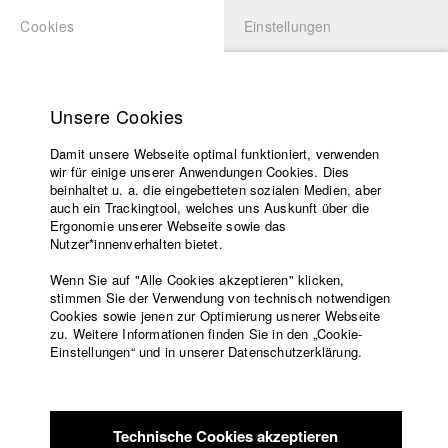
Cookies
Einstellungen
BEWERBUNG
LOGIN
Startseite
Hochschule
Unsere Cookies
Lehrangebot
Damit unsere Webseite optimal funktioniert, verwenden
Lehrende
wir für einige unserer Anwendungen Cookies. Dies
Filme
beinhaltet u. a. die eingebetteten sozialen Medien, aber
auch ein Trackingtool, welches uns Auskunft über die
Presse
Ergonomie unserer Webseite sowie das
Freundeskreis
Nutzer*innenverhalten bietet.
zurück zur Übersicht
Datenbankeintrag
Service
Wenn Sie auf "Alle Cookies akzeptieren" klicken,
stimmen Sie der Verwendung von technisch notwendigen
Nicht hier Nicht weg
Cookies sowie jenen zur Optimierung usnerer Webseite
zu. Weitere Informationen finden Sie in den „Cookie-
Englisch
Startseite
Einstellungen“ und in unserer Datenschutzerklärung.
Eine Mutter-Tochter Beziehung fernab von gesetzten Grenzen
Facebook
Bewerbung
wie der Zeit. Nicht alles lässt sich klar benennen oder ist
Kontakt
Vorlesungsverzeichnis
entweder das eine oder das andere, es gibt ein Dazwischen.
Code of
Und in diesem Dazwischen entsteht für Rosa und Mina ein
Technische Cookies akzeptieren
Conduct
gemeinsames Jetzt.