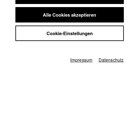
Summer School
Jobs
Alle Cookies akzeptieren
Deutschland / 2019
Kontakt
Dokumentarfilm, Biographie/Portrait, 7 Minuten
StuBistroMensa
Regie
Cookie-Einstellungen
Datenschutzerklärung
Nathalie Zeidler
Datensicherheit
Kamera
Impressum
Paula Tschira
Impressum
Datenschutz
Herstellungsleitung
Anna Katharina Brehm
Producer
Elsa Storms
Ton
Elsa Storms
Sound Design
Andi Goldbrunner
sonstige
Christoffer Kempel (Herstellungsleitung Postproduktion)
,
Martin Foerster