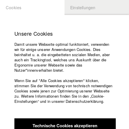
Cookies
Einstellungen
BEWERBUNG
LOGIN
Startseite
Hochschule
Unsere Cookies
Lehrangebot
Damit unsere Webseite optimal funktioniert, verwenden
Lehrende
wir für einige unserer Anwendungen Cookies. Dies
Filme
beinhaltet u. a. die eingebetteten sozialen Medien, aber
auch ein Trackingtool, welches uns Auskunft über die
Presse
Ergonomie unserer Webseite sowie das
Freundeskreis
Nutzer*innenverhalten bietet.
zurück zur Übersicht
Datenbankeintrag
Service
Wenn Sie auf "Alle Cookies akzeptieren" klicken,
stimmen Sie der Verwendung von technisch notwendigen
memory
Cookies sowie jenen zur Optimierung usnerer Webseite
zu. Weitere Informationen finden Sie in den „Cookie-
Englisch
Startseite
Einstellungen“ und in unserer Datenschutzerklärung.
Andrea Parri wurde 1983 in Empoli geboren. Er studierte an
Facebook
Bewerbung
der Eliteschule Scuola Normale di Pisa, bis er wegen
Kontakt
Vorlesungsverzeichnis
Mobbings sein Studium abbrechen musste. Er versuchte in
Code of
München einen Neuanfang. Wir lebten zusammen in einer
Technische Cookies akzeptieren
Conduct
WG. Er schrieb nachts an seiner Doktorarbeit in Altphilologie,