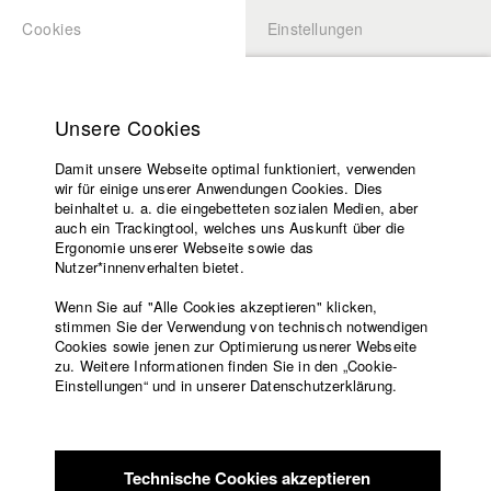
Cookies
Einstellungen
BEWERBUNG
LOGIN
Startseite
Hochschule
Unsere Cookies
Lehrangebot
Damit unsere Webseite optimal funktioniert, verwenden
Lehrende
wir für einige unserer Anwendungen Cookies. Dies
Filme
beinhaltet u. a. die eingebetteten sozialen Medien, aber
auch ein Trackingtool, welches uns Auskunft über die
Presse
Ergonomie unserer Webseite sowie das
Freundeskreis
Nutzer*innenverhalten bietet.
zurück zur Übersicht
Datenbankeintrag
Service
Wenn Sie auf "Alle Cookies akzeptieren" klicken,
stimmen Sie der Verwendung von technisch notwendigen
Magos Punks
Cookies sowie jenen zur Optimierung usnerer Webseite
zu. Weitere Informationen finden Sie in den „Cookie-
Englisch
Startseite
Einstellungen“ und in unserer Datenschutzerklärung.
Losgelöst von Institutionen und Regeln setzt sich Pikos für die
Facebook
Bewerbung
Unsichtbaren der Gesellschaft ein. Gemeinsam mit seinem
Kontakt
Vorlesungsverzeichnis
Freund Peter Punk tauchen wir ein in eine Welt aus Anarchie,
Code of
Haargel und lauter Musik – und streifen dabei Fragen zu
Technische Cookies akzeptieren
Conduct
Männlichkeit, Nächstenliebe und dem wahren Geist der Punk-