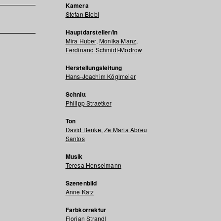
Kamera
Stefan Biebl
Hauptdarsteller/in
Mira Huber
,
Monika Manz
,
Ferdinand Schmidt-Modrow
Herstellungsleitung
Hans-Joachim Köglmeier
Schnitt
Philipp Straetker
Ton
David Benke
,
Ze Maria Abreu
Santos
Musik
Teresa Henselmann
Szenenbild
Anne Katz
Farbkorrektur
Florian Strandl