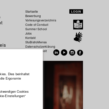
Startseite
LOGIN
e
Bewerbung
Vorlesungsverzeichnis
ot
Code of Conduct
Summer School
Jobs
Kontakt
StuBistroMensa
eis
Datenschutzerklärung
Datensicherheit
EN
DE
ies. Dies beinhaltet
r die Ergonomie
notwendigen Cookies
kie-Einstellungen“