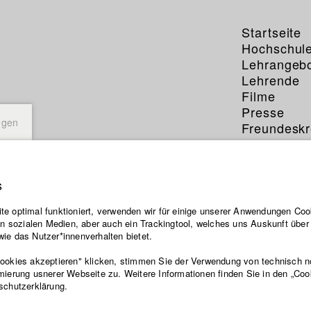
Startseite
Hochschul
Lehrangeb
Lehrende
Filme
Presse
ngen
Freundeskr
Service
s
e optimal funktioniert, verwenden wir für einige unserer Anwendungen Cook
ten sozialen Medien, aber auch ein Trackingtool, welches uns Auskunft übe
ie das Nutzer*innenverhalten bietet.
Cookies akzeptieren" klicken, stimmen Sie der Verwendung von technisch 
mierung usnerer Webseite zu. Weitere Informationen finden Sie in den „Coo
schutzerklärung.