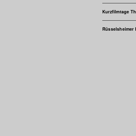
Kurzfilmtage T
Rüsselsheimer F