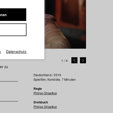
eren
m
Datenschutz
1
/
4
er zu
Deutschland / 2019
Spielfilm, Komödie, 7 Minuten
Regie
Philipp Straetker
Drehbuch
Philipp Straetker