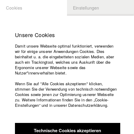
Cookies
Einstellungen
BEWERBUNG
LOGIN
Startseite
Hochschule
Unsere Cookies
Lehrangebot
Damit unsere Webseite optimal funktioniert, verwenden
Lehrende
wir für einige unserer Anwendungen Cookies. Dies
Filme
beinhaltet u. a. die eingebetteten sozialen Medien, aber
auch ein Trackingtool, welches uns Auskunft über die
Presse
Ergonomie unserer Webseite sowie das
Freundeskreis
Nutzer*innenverhalten bietet.
zurück zur Übersicht
Datenbankeintrag
Service
Wenn Sie auf "Alle Cookies akzeptieren" klicken,
stimmen Sie der Verwendung von technisch notwendigen
Kinder des Kosmos
Cookies sowie jenen zur Optimierung usnerer Webseite
zu. Weitere Informationen finden Sie in den „Cookie-
Englisch
Startseite
Einstellungen“ und in unserer Datenschutzerklärung.
Es wird das Arbeiten des Astronomen Arno Riffeser
Facebook
Bewerbung
beobachtet, der isoliert von der Außenwelt, das Weltall
Kontakt
Vorlesungsverzeichnis
observiert. Er forscht in Abgeschiedenheit, auf einer
Code of
Sternwarte in 1800 Höhenmetern. Dadurch distanziert er sich
Technische Cookies akzeptieren
Conduct
vom alltäglichen banalen Leben auf der Erde - sein Blick