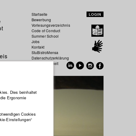
Startseite
LOGIN
e
Bewerbung
Vorlesungsverzeichnis
ot
Code of Conduct
Summer School
Jobs
Kontakt
StuBistroMensa
eis
Datenschutzerklärung
Datensicherheit
EN
DE
ies. Dies beinhaltet
r die Ergonomie
notwendigen Cookies
kie-Einstellungen“