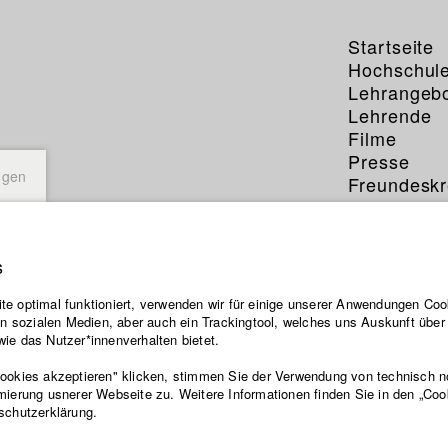
Startseite
Hochschul
Lehrangeb
Lehrende
Filme
Presse
ngen
Freundeskr
Service
s
e optimal funktioniert, verwenden wir für einige unserer Anwendungen Cook
ten sozialen Medien, aber auch ein Trackingtool, welches uns Auskunft übe
ie das Nutzer*innenverhalten bietet.
Cookies akzeptieren" klicken, stimmen Sie der Verwendung von technisch 
mierung usnerer Webseite zu. Weitere Informationen finden Sie in den „Coo
schutzerklärung.