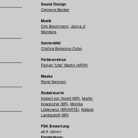
Sound Design
Clemens Becker
Musik
Dirk Brechmann
,
Janna Ji
Wonders
Szenenbild
Cristina Bejarano-Cobo
Farbkorrektur
Florian "Utsi" Martin (ARRI)
Maske
René Nerviani
Redakteur/in
Hubert von Spreti (BR)
,
Martin
Kowalczyk (BR)
,
Monika
Lobkowicz (BR/ARTE)
,
Natalie
Lambsdorff (BR)
FSK Bewertung
ab 6 Jahren
Empfehlung: