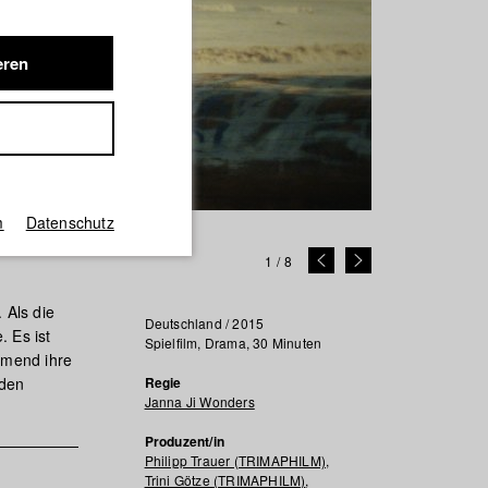
eren
m
Datenschutz
1
/
8
 Als die
Deutschland / 2015
. Es ist
Spielfilm, Drama, 30 Minuten
hmend ihre
nden
Regie
Janna Ji Wonders
Produzent/in
Philipp Trauer (TRIMAPHILM)
,
Trini Götze (TRIMAPHILM)
,