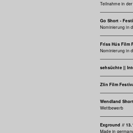
Teilnahme in der
Go Short - Fest
Nominierung in d
Friss Hús Film 
Nominierung in d
sehsüchte || In
Zlín Film Festiv
Wendland Shor
Wettbewerb
Exground
//
13.
Made in germany 