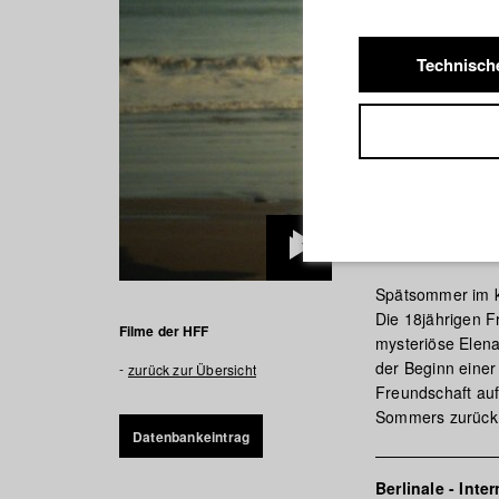
Technisch
I REME
Play
Spätsommer im kl
Video
Die 18jährigen F
Filme der HFF
mysteriöse Elena 
der Beginn einer
zurück zur Übersicht
Freundschaft auf
Sommers zurück
Datenbankeintrag
Berlinale - Inte