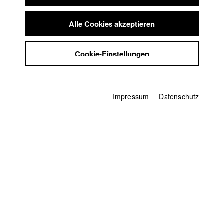
Summer School
Jobs
Deutschland / 2012
Alle Cookies akzeptieren
Spielfilm, Drama, 22 Minuten
Kontakt
StuBistroMensa
Regie
Cookie-Einstellungen
David Clay Diaz
Datenschutzerklärung
Datensicherheit
Drehbuch
Impressum
David Clay Diaz
Impressum
Datenschutz
Kamera
Jonas Dorscheid
Darsteller/in
Mark Kuhn
,
Klaus Münster
,
Sacha Holzheimer
,
Marcus Widmann
Herstellungsleitung
Hans-Joachim Köglmeier
Produktionsleiter/in
Severin Höhne
Schnitt
Hüseyin Keskin