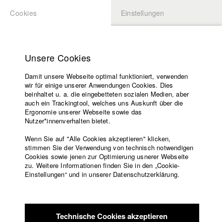
Cookies
Einstellungen
BEWERBUNG
LOGIN
Startseite
zurück zur Übersicht
Datenbankeintrag
Hochschule
Unsere Cookies
Lehrangebot
Existentia
Damit unsere Webseite optimal funktioniert, verwenden
Lehrende
wir für einige unserer Anwendungen Cookies. Dies
Filme
Der Seelsorger Georg wusste stets den zweifelnden
beinhaltet u. a. die eingebetteten sozialen Medien, aber
auch ein Trackingtool, welches uns Auskunft über die
Menschen seiner Gemeinde wieder Kraft und Mut zu
Presse
Ergonomie unserer Webseite sowie das
schenken, doch nun, in Anbetracht des baldigen Todes seiner
Freundeskreis
Nutzer*innenverhalten bietet.
Mutter, steht er selbst vor einer Glaubenskrise.
Service
Gegenwart
Wenn Sie auf "Alle Cookies akzeptieren" klicken,
stimmen Sie der Verwendung von technisch notwendigen
Cookies sowie jenen zur Optimierung usnerer Webseite
zu. Weitere Informationen finden Sie in den „Cookie-
Festival des Religiösen Films Altötting
//
1.8.2014
Englisch
Startseite
Einstellungen“ und in unserer Datenschutzerklärung.
Facebook
Bewerbung
Kontakt
Vorlesungsverzeichnis
Filmfestival für Religion und Gesellschaft
//
1.10.2013
Code of
Teilnahme in der Kategorie Official Competition
Technische Cookies akzeptieren
Conduct