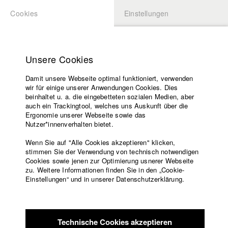
Cookies
Einstellungen
BEWERBUNG
LOGIN
Startseite
Hochschule
Unsere Cookies
Lehrangebot
Damit unsere Webseite optimal funktioniert, verwenden
Lehrende
wir für einige unserer Anwendungen Cookies. Dies
Filme
beinhaltet u. a. die eingebetteten sozialen Medien, aber
auch ein Trackingtool, welches uns Auskunft über die
Presse
Ergonomie unserer Webseite sowie das
Freundeskreis
Nutzer*innenverhalten bietet.
zurück zur Übersicht
Datenbankeintrag
Service
Wenn Sie auf "Alle Cookies akzeptieren" klicken,
stimmen Sie der Verwendung von technisch notwendigen
Driving Force
Cookies sowie jenen zur Optimierung usnerer Webseite
zu. Weitere Informationen finden Sie in den „Cookie-
Englisch
Startseite
Einstellungen“ und in unserer Datenschutzerklärung.
Traumberuf: Rennfahrerin! In der unvergleichlichen
Facebook
Bewerbung
Männerdomäne Motorsport scheint dieses Ziel für Frauen
Kontakt
Vorlesungsverzeichnis
unerreichbar. Trotzdem haben es Laura Kraihamer und
Code of
Claudia Hürtgen in diesen hochriskanten Sport geschafft.
Technische Cookies akzeptieren
Conduct
Während Laura jede Woche um den Sieg kämpft, blickt