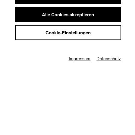
Claudia auf eine beeindruckende Profi-Karriere zurück. Zwei
Summer School
durch Leidenschaft Getriebene, die allen Widrigkeiten trotzen.
Jobs
Alle Cookies akzeptieren
Kontakt
StuBistroMensa
Deutschland / 2021
Cookie-Einstellungen
Dokumentarfilm, 30 Minuten
Datenschutzerklärung
Datensicherheit
Regie
Daniela Magnani Hueller
Impressum
Impressum
Datenschutz
Produzent/in
Theodor Fusban
Kamera
Noah Böhm
Herstellungsleitung
Christine Haupt
Produktionsassistenz
Manuel Boskamp
1. Kameraassistenz
Julia König
,
Andreas Thomas