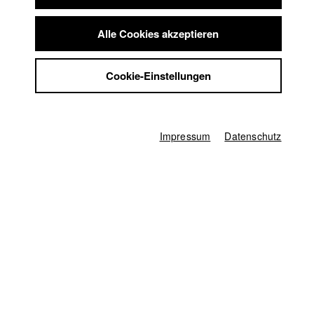
Summer School
quelle: blaueblume filmpreis
Jobs
Alle Cookies akzeptieren
Kontakt
StuBistroMensa
Deutschland / 2021
Cookie-Einstellungen
Spielfilm, Drama, 9 Minuten
Datenschutzerklärung
Datensicherheit
Regie
Caspar Wallrabe
Impressum
Impressum
Datenschutz
Drehbuch
Caspar Wallrabe
Kamera
Nikolai Knoblauch
Hauptdarsteller/in
Linda Blümchen
,
Fabian Dämmich
Regieassistenz
Sophie Mühe
Herstellungsleitung
Hans-Joachim Köglmeier