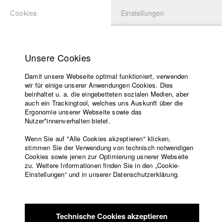
Cookies
Einstellungen
BEWERBUNG
LOGIN
Startseite
Hochschule
Unsere Cookies
Lehrangebot
Damit unsere Webseite optimal funktioniert, verwenden
Lehrende
wir für einige unserer Anwendungen Cookies. Dies
Filme
beinhaltet u. a. die eingebetteten sozialen Medien, aber
auch ein Trackingtool, welches uns Auskunft über die
Presse
Ergonomie unserer Webseite sowie das
Freundeskreis
Nutzer*innenverhalten bietet.
zurück zur Übersicht
Datenbankeintrag
Service
Wenn Sie auf "Alle Cookies akzeptieren" klicken,
stimmen Sie der Verwendung von technisch notwendigen
DAVORSTADT
Cookies sowie jenen zur Optimierung usnerer Webseite
zu. Weitere Informationen finden Sie in den „Cookie-
Englisch
Startseite
Einstellungen“ und in unserer Datenschutzerklärung.
Davorstadt erzählt den Tag auf einem der größten
Facebook
Bewerbung
Wohnbauprojekte Europas – München Freiham. Zwischen
Kontakt
Vorlesungsverzeichnis
Beton und Stahl, die permanent durch die Bauarbeiter in
Code of
Bewegung versetzt und verformt werden, fügt sich langsam
Technische Cookies akzeptieren
Conduct
die Gestalt eines Fundamentes zusammen.