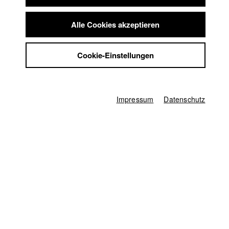
Summer School
Jobs
Alle Cookies akzeptieren
Deutschland / 2019
Kontakt
Werbefilm, Drama, 1 Minuten
StuBistroMensa
Regie
Cookie-Einstellungen
Datenschutzerklärung
David Preute
Datensicherheit
Produzent/in
Impressum
Leon Hellmann
,
Max Traub
Impressum
Datenschutz
Kamera
Thomas Spitschka
Herstellungsleitung
Ina Mikkat
1. Kameraassistenz
Manuel Lübbers
Ton
Dominik Lange
Mischung
Andreas Goldbrunner