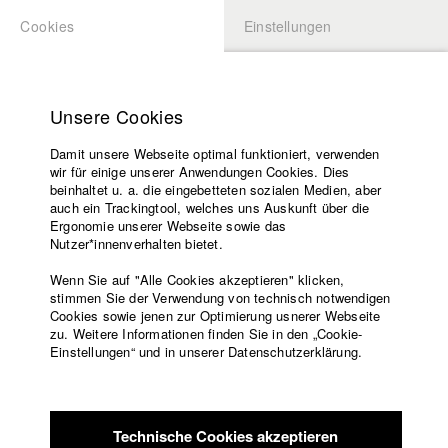
Cookies
Einstellungen
BEWERBUNG
LOGIN
Startseite
Hochschule
Unsere Cookies
Lehrangebot
Damit unsere Webseite optimal funktioniert, verwenden
Lehrende
wir für einige unserer Anwendungen Cookies. Dies
Filme
beinhaltet u. a. die eingebetteten sozialen Medien, aber
auch ein Trackingtool, welches uns Auskunft über die
Presse
Ergonomie unserer Webseite sowie das
Freundeskreis
Nutzer*innenverhalten bietet.
zurück zur Übersicht
Datenbankeintrag
Service
Wenn Sie auf "Alle Cookies akzeptieren" klicken,
stimmen Sie der Verwendung von technisch notwendigen
China
Cookies sowie jenen zur Optimierung usnerer Webseite
zu. Weitere Informationen finden Sie in den „Cookie-
Englisch
Startseite
Einstellungen“ und in unserer Datenschutzerklärung.
Die chinesische Parteiführung hat einen Plan. Um endlich an
Facebook
Bewerbung
den USA vorbeizuziehen, erfindet sie kurzerhand die
Kontakt
Vorlesungsverzeichnis
"Operation Klimawandel". So erklärt sich zumindest der
Code of
Präsident Donald Trump den Temperaturanstieg in seinem
Technische Cookies akzeptieren
Conduct
Land.