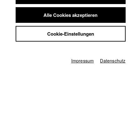
einer
Summer School
vergangenen Nähe. Ein filmisches Experiment.
Jobs
Alle Cookies akzeptieren
Kontakt
StuBistroMensa
Deutschland / 2013
Cookie-Einstellungen
Dokumentarfilm, Reportage, 8 Minuten
Datenschutzerklärung
Datensicherheit
Regie
Konstantin Steinbichler
Impressum
Impressum
Datenschutz
Drehbuch
Konstantin Steinbichler
Kamera
Tilmann Wittneben
Herstellungsleitung
Ferdinand Freising
Produktionsleiter/in
Florian Kamhuber
Schnitt
Konstantin Steinbichler