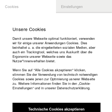
Cookies
Einstellungen
BEWERBUNG
LOGIN
Startseite
Hochschule
Unsere Cookies
Lehrangebot
Damit unsere Webseite optimal funktioniert, verwenden
Lehrende
wir für einige unserer Anwendungen Cookies. Dies
Filme
beinhaltet u. a. die eingebetteten sozialen Medien, aber
auch ein Trackingtool, welches uns Auskunft über die
Presse
Ergonomie unserer Webseite sowie das
Freundeskreis
Nutzer*innenverhalten bietet.
zurück zur Übersicht
Datenbankeintrag
Service
Wenn Sie auf "Alle Cookies akzeptieren" klicken,
stimmen Sie der Verwendung von technisch notwendigen
Beziehungsweise
Cookies sowie jenen zur Optimierung usnerer Webseite
zu. Weitere Informationen finden Sie in den „Cookie-
Englisch
Startseite
Einstellungen“ und in unserer Datenschutzerklärung.
Wen eine frühere Beziehung eines Ex-Paares nur noch
Facebook
Bewerbung
Traumsequenz ist,
Kontakt
Vorlesungsverzeichnis
Erinnerung, dann sind die Gründe für die Trennung nicht mehr
Code of
greifbar,
Technische Cookies akzeptieren
Conduct
sondern nur vage zu skizzieren. Was bleibt ist die Stimmung