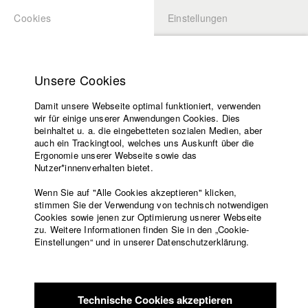
Cookies
Einstellungen
BEWERBUNG
LOGIN
Startseite
Hochschule
Unsere Cookies
Lehrangebot
Play
Damit unsere Webseite optimal funktioniert, verwenden
Lehrende
wir für einige unserer Anwendungen Cookies. Dies
Filme
Video
beinhaltet u. a. die eingebetteten sozialen Medien, aber
auch ein Trackingtool, welches uns Auskunft über die
Presse
Ergonomie unserer Webseite sowie das
Freundeskreis
Nutzer*innenverhalten bietet.
zurück zur Übersicht
Datenbankeintrag
Service
Wenn Sie auf "Alle Cookies akzeptieren" klicken,
stimmen Sie der Verwendung von technisch notwendigen
Being Here
Cookies sowie jenen zur Optimierung usnerer Webseite
zu. Weitere Informationen finden Sie in den „Cookie-
Englisch
Startseite
Einstellungen“ und in unserer Datenschutzerklärung.
Lina ist ca. 30 Jahre alt. Sie arbeitet seit Jahren hinter den
Facebook
Bewerbung
Tresen in einer coolen Bar in Helsinki. In den Augen der
Kontakt
Vorlesungsverzeichnis
Gesellschaft führt sie aber ein Leben ohne erkennbaren Plan
Code of
oder Ziel. Sie spürt den Druck, eine Veränderung in ihr Leben
Technische Cookies akzeptieren
Conduct
einzuführen, nur was soll sie richtig machen?