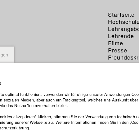
Startseite
Hochschul
Lehrangeb
Lehrende
Filme
Presse
ngen
Freundeskr
Service
s
e optimal funktioniert, verwenden wir für einige unserer Anwendungen Cook
ten sozialen Medien, aber auch ein Trackingtool, welches uns Auskunft übe
ie das Nutzer*innenverhalten bietet.
Cookies akzeptieren" klicken, stimmen Sie der Verwendung von technisch 
mierung usnerer Webseite zu. Weitere Informationen finden Sie in den „Coo
schutzerklärung.