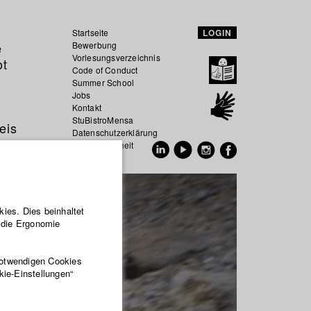
Startseite
LOGIN
e
Bewerbung
Vorlesungsverzeichnis
ot
Code of Conduct
Summer School
Jobs
Kontakt
StuBistroMensa
eis
Datenschutzerklärung
Datensicherheit
EN
DE
ies. Dies beinhaltet
r die Ergonomie
notwendigen Cookies
kie-Einstellungen“