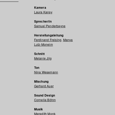
Kamera
Laura Kansy
Sprecher/in
Samual Penderbayne
Herstellungsleitung
Ferdinand Freising
,
Manya
Lutz-Moneim
Schnitt
Melanie Jilg
Ton
Nina Wesemann
Mischung
Gerhard Auer
Sound Design
Cornelia Böhm
Musik
Meredith Monk