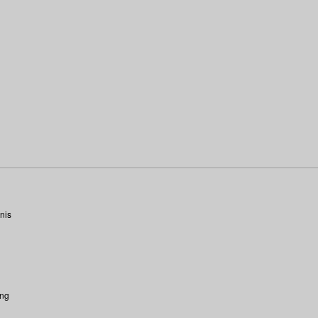
nis
ung