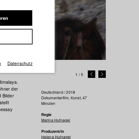
eren
m
Datenschutz
1
/
5
Himalaya.
ohner der
Deutschland / 2018
 Bilder
Dokumentarfilm, Kunst, 47
tellt
Minuten
messay
Regie
Marina Hufnagel
Produzent/in
Helena Hufnagel