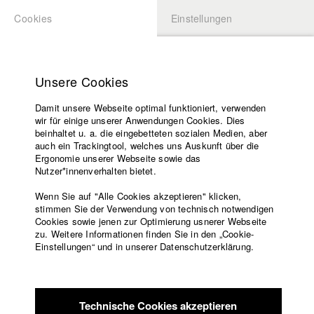
Cookies
Einstellungen
BEWERBUNG
LOGIN
Startseite
Hochschule
Unsere Cookies
Lehrangebot
Play
Damit unsere Webseite optimal funktioniert, verwenden
Lehrende
wir für einige unserer Anwendungen Cookies. Dies
Filme
Video
beinhaltet u. a. die eingebetteten sozialen Medien, aber
auch ein Trackingtool, welches uns Auskunft über die
Presse
Ergonomie unserer Webseite sowie das
Freundeskreis
Nutzer*innenverhalten bietet.
zurück zur Übersicht
Datenbankeintrag
Service
Wenn Sie auf "Alle Cookies akzeptieren" klicken,
stimmen Sie der Verwendung von technisch notwendigen
665 Freunde
Cookies sowie jenen zur Optimierung usnerer Webseite
zu. Weitere Informationen finden Sie in den „Cookie-
Englisch
Startseite
Einstellungen“ und in unserer Datenschutzerklärung.
Warum schaut bei den Anderen immer alles besser aus?
Facebook
Bewerbung
Geplagt von Selbstzweifeln begibt sich der 30-jährige
Kontakt
Vorlesungsverzeichnis
Regisseur Jonas Gernstl auf eine humorvolle Reise zu seinen
Code of
665 Facebook-Freunden.
Technische Cookies akzeptieren
Conduct
Der Zuschauer beginnt, sein eigenes Leben zu hinterfragen.