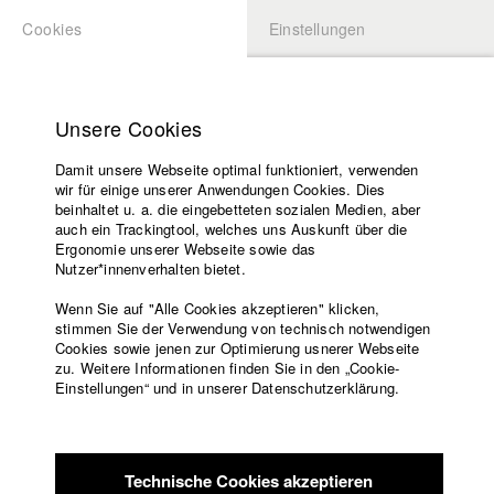
Cookies
Einstellungen
BEWERBUNG
LOGIN
Startseite
Hochschule
Unsere Cookies
Lehrangebot
Lehrangebot
Damit unsere Webseite optimal funktioniert, verwenden
Lehrende
wir für einige unserer Anwendungen Cookies. Dies
Studienangebot
Filme
beinhaltet u. a. die eingebetteten sozialen Medien, aber
auch ein Trackingtool, welches uns Auskunft über die
Presse
Handwerk
Ergonomie unserer Webseite sowie das
Im Grundstudium werden Basiskenntnisse journalistischen
Freundeskreis
Nutzer*innenverhalten bietet.
Arbeitens vermittelt. Dabei setzen sich die Inhalte immer
Service
Wenn Sie auf "Alle Cookies akzeptieren" klicken,
wieder neu zusammen, um aktuellen Entwicklungen und
stimmen Sie der Verwendung von technisch notwendigen
Tendenzen Rechnung tragen zu können: Methodik der
Cookies sowie jenen zur Optimierung usnerer Webseite
Recherche, Interviewführung, Texten zum Bild, Umgang mit
zu. Weitere Informationen finden Sie in den „Cookie-
Englisch
Startseite
Internet- und Handyfilmen, Magazinbeiträge, journalistische
Einstellungen“ und in unserer Datenschutzerklärung.
Facebook
Bewerbung
Ethik, Krisen und Kriegsberichterstattung, Geschichte des
Journalismus.
Kontakt
Vorlesungsverzeichnis
Code of
Wahrnehmung
Technische Cookies akzeptieren
Conduct