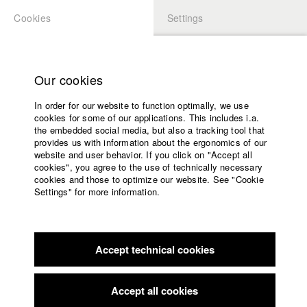
Cookies
Settings
APPLICATION
LOGIN
Home
Study programs
Our cookies
Members Overview
myHFF
Faculty
In order for our website to function optimally, we use
Films
Hanna Stock
cookies for some of our applications. This includes i.a.
Press
the embedded social media, but also a tracking tool that
Dept. VI - Screenplay
provides us with information about the ergonomics of our
Sponsors
website and user behavior. If you click on "Accept all
Service
cookies", you agree to the use of technically necessary
Filmography (HFF DB)
cookies and those to optimize our website. See "Cookie
Settings" for more information.
2024 Gastrogötter
Director: Philipp Straetker/ La Piscine
English
Home
Productions
Facebook
Application
2023 The Penpal
Director: Sarah Christina Klewes/ solo:film
GmbH
Accept technical cookies
Contact
University
2022 The Deminers
Director: Michael Urs Reber/ Sova
calendar
Pictures, Pejakovic & Schwarz-Danner GbR
nav_main_code_of_conduct
Accept all cookies
2020 Dazwischen
Director: David Hacke/ HFF München
Summer School