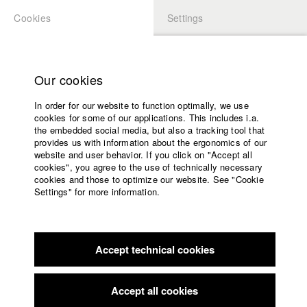
Cookies
Settings
APPLICATION
LOGIN
Home
Study programs
Our cookies
Members Overview
myHFF
Faculty
In order for our website to function optimally, we use
Films
Christine Heinlein
cookies for some of our applications. This includes i.a.
Press
the embedded social media, but also a tracking tool that
Dept. VI - Screenplay
provides us with information about the ergonomics of our
Sponsors
website and user behavior. If you click on "Accept all
Service
cookies", you agree to the use of technically necessary
Info / Vita
cookies and those to optimize our website. See "Cookie
Settings" for more information.
Absolventin 2015. Entwickelt gerade mit Fireworks
English
Home
Entertainment das Drehbuch zu einer Romantischen Komödie
Facebook
Application
für Sat.1. Gewinnerin des Flying Steps Wettbewerbs 2015,
ausgeschrieben von der Rat Pack Film. Preisträgerin des
Accept technical cookies
Contact
University
Sat.1 Mainstreamwettbewerbs 2015. Arbeitet zudem seit 2013
calendar
als freie Lektorin für ProSiebenSat1. Weitere Informationen
nav_main_code_of_conduct
Accept all cookies
über ihre Agentur freex.
Summer School